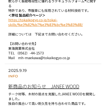
軟らかく振動吸収性に優れるラテキュラルフォーム®に関す
る
特許であり、市販車にも採用されている材料技術です。
＜弊社 製品紹介ページ＞
https://tokaikogyo.co.jp/tokai-
skills/%e3%82%b7%e3%83%bc%e3%83%88/
詳細については 下記までお問い合わせください。
【お問い合わせ先】
東海興業株式会社
TEL （0562）-44-1573
Mail mh-maekawa@tokaikogyo.co.jp
2025.9.19
INFO
新商品のお知らせ JANEE WOOD
チーク材等、木材の弱点を克服したJANEE WOODを開発し
ました。
独自の風合いで高い耐久性を持ち合わせた商品です。