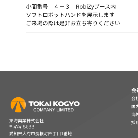
小間番号 ４－３ RobiZyブース内
ソフトロボットハンドを展示します
ご来場の際は是非お立ち寄りください
会
会
国
海
東海興業株式会社
採
〒474-8688
愛知県大府市長根町四丁目1番地